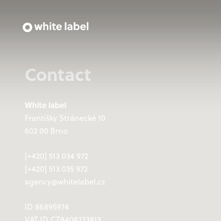
Contact
White label
Františky Stránecké 10
602 00 Brno
[+420] 513 034 972
[+420] 513 035 972
agency@whitelabel.cz
ID 86895974
VAT ID CZ8408223813